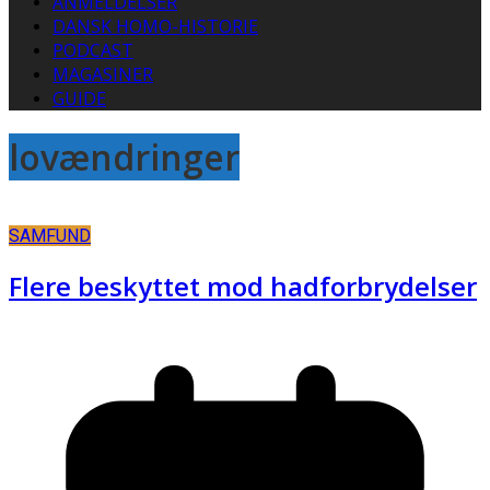
ANMELDELSER
DANSK HOMO-HISTORIE
PODCAST
MAGASINER
GUIDE
lovændringer
SAMFUND
Flere beskyttet mod hadforbrydelser