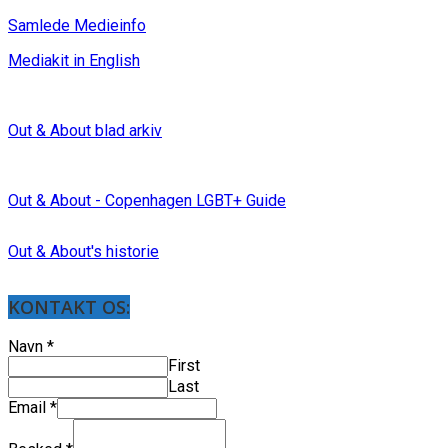
Samlede Medieinfo
Mediakit in English
Out & About blad arkiv
Out & About - Copenhagen LGBT+ Guide
Out & About's historie
KONTAKT OS:
Navn
*
First
Last
Email
*