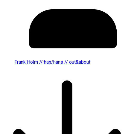
Frank Holm // han/hans // out&about