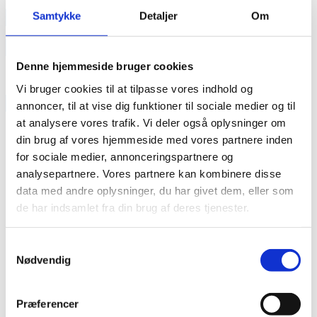
annonce
Samtykke
Detaljer
Om
Like us
Denne hjemmeside bruger cookies
Vi bruger cookies til at tilpasse vores indhold og
RAINBOW BUSINESS DENMARK
annoncer, til at vise dig funktioner til sociale medier og til
at analysere vores trafik. Vi deler også oplysninger om
din brug af vores hjemmeside med vores partnere inden
for sociale medier, annonceringspartnere og
analysepartnere. Vores partnere kan kombinere disse
data med andre oplysninger, du har givet dem, eller som
de har indsamlet fra din brug af deres tjenester.
Samtykkevalg
Nødvendig
Præferencer