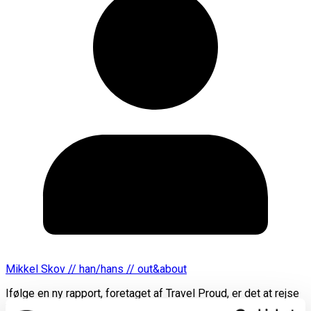
Mikkel Skov // han/hans // out&about
Ifølge en ny rapport, foretaget af Travel Proud, er det at rejse
forsat forbundet med utryghed hos mange LGBT+ personer.