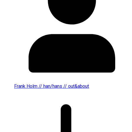
Frank Holm // han/hans // out&about