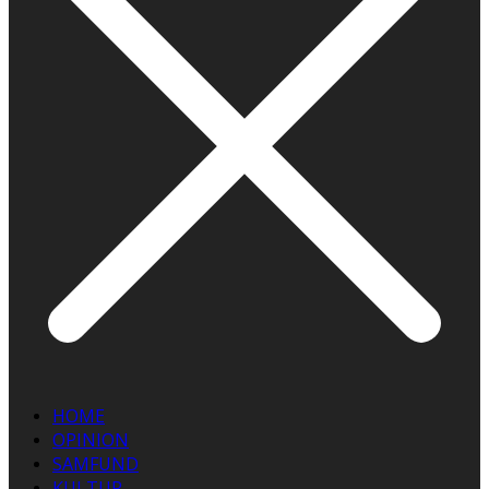
HOME
OPINION
SAMFUND
KULTUR