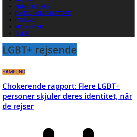
ANMELDELSER
DANSK HOMO-HISTORIE
PODCAST
MAGASINER
GUIDE
LGBT+ rejsende
SAMFUND
Chokerende rapport: Flere LGBT+
personer skjuler deres identitet, når
de rejser