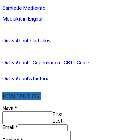
Samlede Medieinfo
Mediakit in English
Out & About blad arkiv
Out & About - Copenhagen LGBT+ Guide
Out & About's historie
KONTAKT OS:
Navn
*
First
Last
Email
*