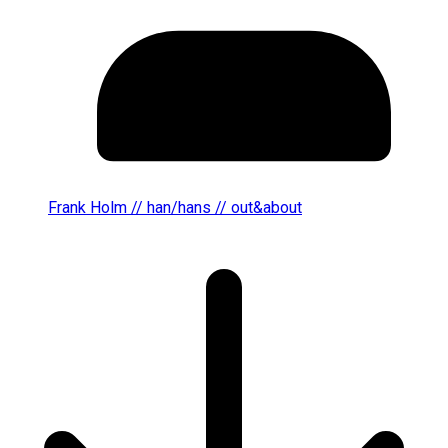
Frank Holm // han/hans // out&about