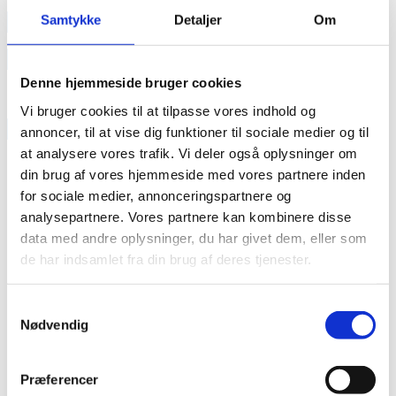
annonce
Samtykke
Detaljer
Om
Like us
Denne hjemmeside bruger cookies
Vi bruger cookies til at tilpasse vores indhold og
RAINBOW BUSINESS DENMARK
annoncer, til at vise dig funktioner til sociale medier og til
at analysere vores trafik. Vi deler også oplysninger om
din brug af vores hjemmeside med vores partnere inden
for sociale medier, annonceringspartnere og
analysepartnere. Vores partnere kan kombinere disse
data med andre oplysninger, du har givet dem, eller som
de har indsamlet fra din brug af deres tjenester.
Samtykkevalg
Nødvendig
Præferencer