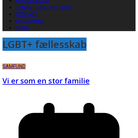
ANMELDELSER
DANSK HOMO-HISTORIE
PODCAST
MAGASINER
GUIDE
LGBT+ fællesskab
SAMFUND
Vi er som en stor familie