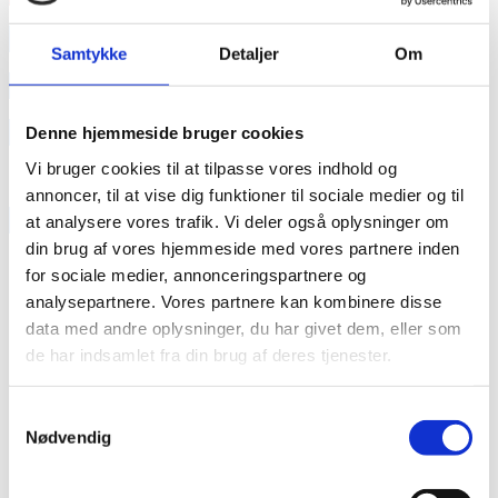
annonce
Samtykke
Detaljer
Om
annonce
Like us
Denne hjemmeside bruger cookies
Vi bruger cookies til at tilpasse vores indhold og
annoncer, til at vise dig funktioner til sociale medier og til
RAINBOW BUSINESS DENMARK
at analysere vores trafik. Vi deler også oplysninger om
din brug af vores hjemmeside med vores partnere inden
for sociale medier, annonceringspartnere og
analysepartnere. Vores partnere kan kombinere disse
data med andre oplysninger, du har givet dem, eller som
de har indsamlet fra din brug af deres tjenester.
Samtykkevalg
Nødvendig