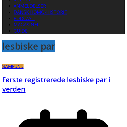
ANMELDELSER
DANSK HOMO-HISTORIE
PODCAST
MAGASINER
GUIDE
lesbiske par
SAMFUND
Første registrerede lesbiske par i
verden