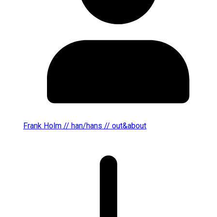
Frank Holm // han/hans // out&about