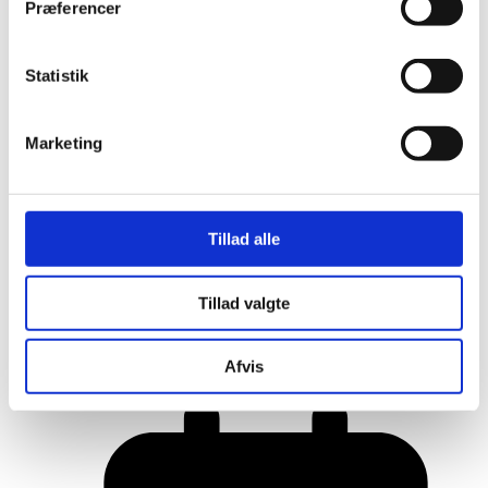
Præferencer
Statistik
Marketing
Tillad alle
Her er alle vinderne fra årets Danish
Tillad valgte
Rainbow Awards
Afvis