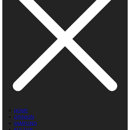
HOME
OPINION
SAMFUND
KULTUR