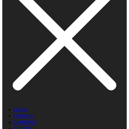
HOME
OPINION
SAMFUND
KULTUR