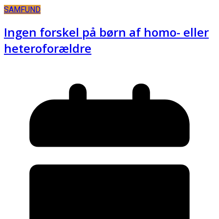
SAMFUND
Ingen forskel på børn af homo- eller
heteroforældre