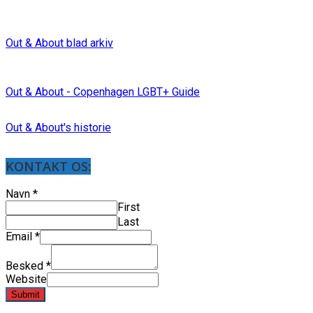
Out & About blad arkiv
Out & About - Copenhagen LGBT+ Guide
Out & About's historie
KONTAKT OS:
Navn
*
First
Last
Email
*
Besked
*
Website
Submit