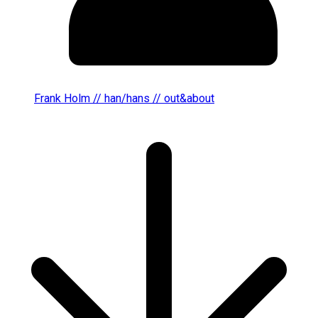
Frank Holm // han/hans // out&about