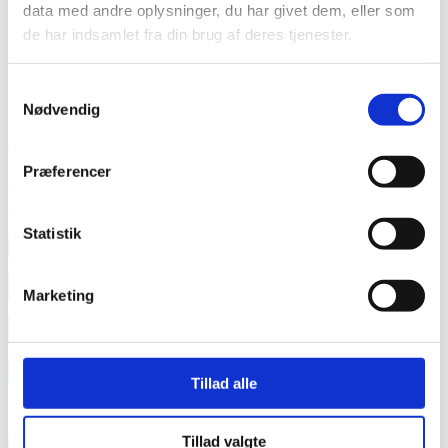
data med andre oplysninger, du har givet dem, eller som
de har indsamlet fra din brug af deres tjenester.
Samtykkevalg
Nødvendig
Brian Kjær Capkan // out&about
Præferencer
Nyt studie viser, at børn af homoseksuelle forældre er lige så
fysisk og psykisk sunde som børn af heteroseksuelle
forældre.
Statistik
Læs mere
annonce
Marketing
annonce
Like us
Tillad alle
Tillad valgte