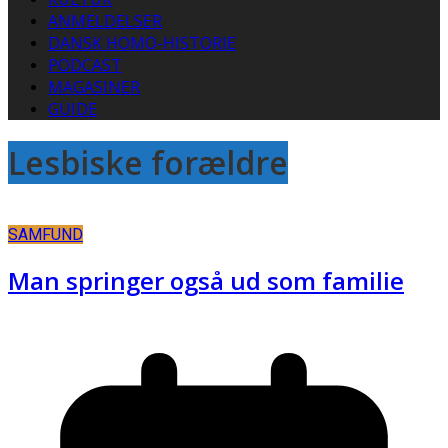
ANMELDELSER
DANSK HOMO-HISTORIE
PODCAST
MAGASINER
GUIDE
Lesbiske forældre
SAMFUND
Man springer også ud som familie