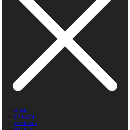
HOME
OPINION
SAMFUND
KULTUR