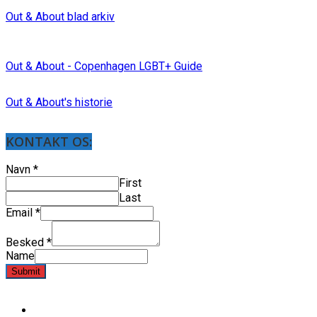
Out & About blad arkiv
Out & About - Copenhagen LGBT+ Guide
Out & About's historie
KONTAKT OS:
Navn
*
First
Last
Email
*
Besked
*
Name
Submit