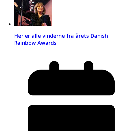
Her er alle vinderne fra årets Danish
Rainbow Awards