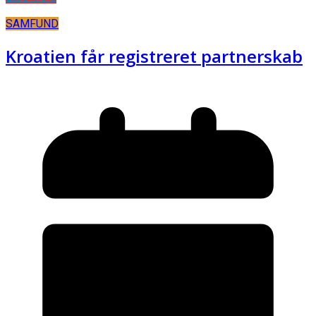
SAMFUND
Kroatien får registreret partnerskab