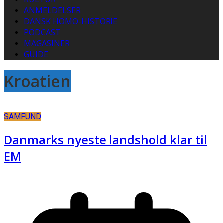
ANMELDELSER
DANSK HOMO-HISTORIE
PODCAST
MAGASINER
GUIDE
Kroatien
SAMFUND
Danmarks nyeste landshold klar til
EM