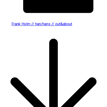
Frank Holm // han/hans // out&about