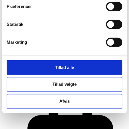
Præferencer
Statistik
Marketing
Tillad alle
Her er alle vinderne fra årets Danish
Tillad valgte
Rainbow Awards
Afvis