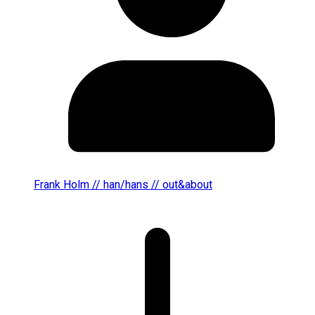
Frank Holm // han/hans // out&about