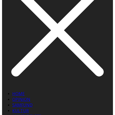
HOME
OPINION
SAMFUND
KULTUR