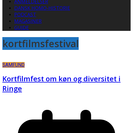
ANMELDELSER
DANSK HOMO-HISTORIE
PODCAST
MAGASINER
GUIDE
kortfilmsfestival
SAMFUND
Kortfilmfest om køn og diversitet i
Ringe