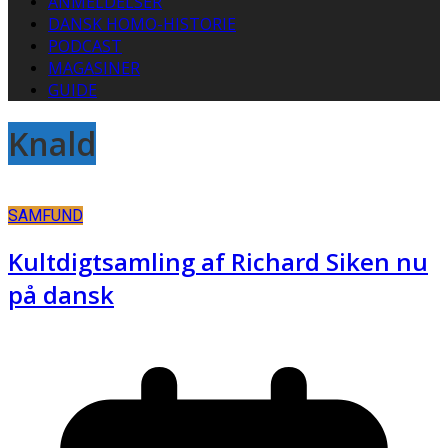
ANMELDELSER
DANSK HOMO-HISTORIE
PODCAST
MAGASINER
GUIDE
Knald
SAMFUND
Kultdigtsamling af Richard Siken nu
på dansk