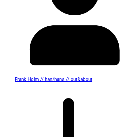
Frank Holm // han/hans // out&about