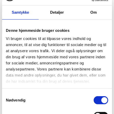
annonce
Samtykke
Detaljer
Om
annonce
Like us
Denne hjemmeside bruger cookies
Vi bruger cookies til at tilpasse vores indhold og
annoncer, til at vise dig funktioner til sociale medier og til
RAINBOW BUSINESS DENMARK
at analysere vores trafik. Vi deler også oplysninger om
din brug af vores hjemmeside med vores partnere inden
for sociale medier, annonceringspartnere og
analysepartnere. Vores partnere kan kombinere disse
data med andre oplysninger, du har givet dem, eller som
de har indsamlet fra din brug af deres tjenester.
Samtykkevalg
Nødvendig