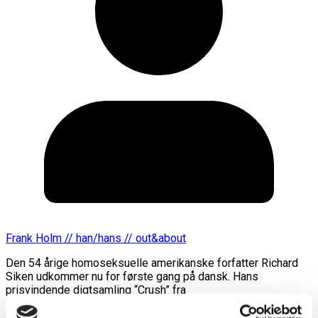
Frank Holm // han/hans // out&about
Den 54 årige homoseksuelle amerikanske forfatter Richard
Siken udkommer nu for første gang på dansk. Hans
prisvindende digtsamling “Crush” fra
Læs mere