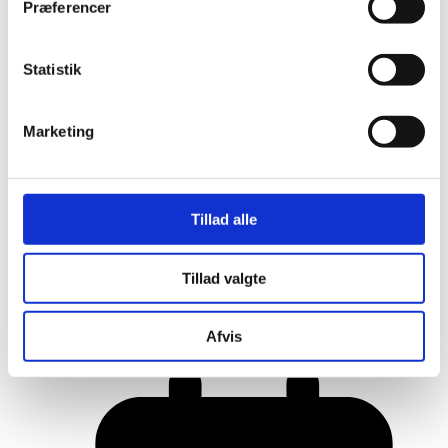
Præferencer
Statistik
Marketing
Tillad alle
Her er alle vinderne fra årets Danish
Tillad valgte
Rainbow Awards
Afvis