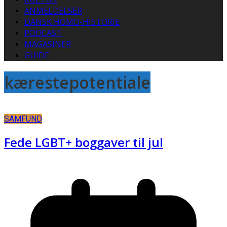
ANMELDELSER
DANSK HOMO-HISTORIE
PODCAST
MAGASINER
GUIDE
kærestepotentiale
SAMFUND
Fede LGBT+ boggaver til jul