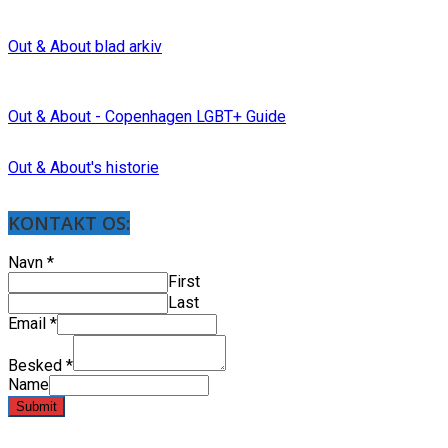
Out & About blad arkiv
Out & About - Copenhagen LGBT+ Guide
Out & About's historie
KONTAKT OS:
Navn
*
First
Last
Email
*
Besked
*
Name
Submit