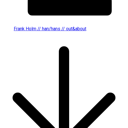
Frank Holm // han/hans // out&about