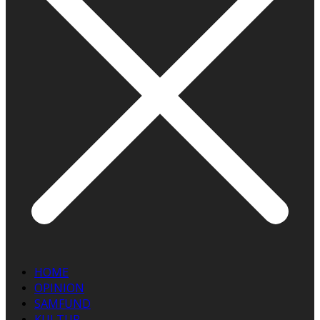
HOME
OPINION
SAMFUND
KULTUR