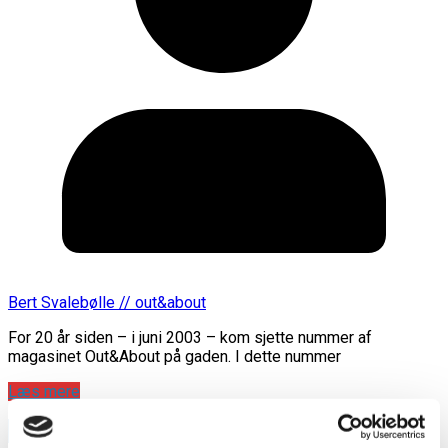
Bert Svalebølle // out&about
For 20 år siden – i juni 2003 – kom sjette nummer af
magasinet Out&About på gaden. I dette nummer
Læs mere
annonce