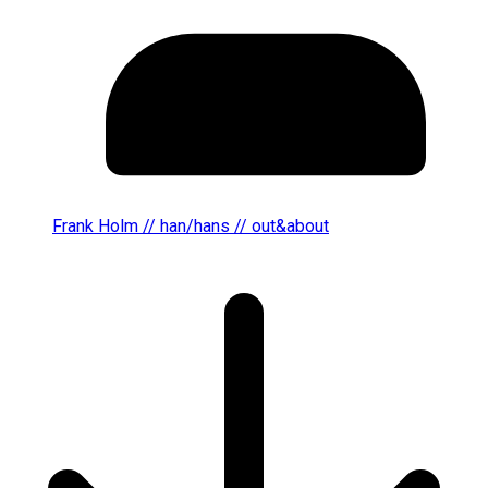
Frank Holm // han/hans // out&about