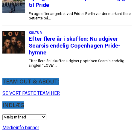
til Pride
En uge efter angrebet ved Pride i Berlin var der markant flere
betjente på...
KULTUR
Efter flere år i skuffen: Nu udgiver
Scarsis endelig Copenhagen Pride-
hymne
Efter flere år i skuffen udgiver poptrioen Scarsis endelig
singlen ”LOVE”...
TEAM OUT & ABOUT:
SE VORT FASTE TEAM HER
INDLÆG
INDLÆG
Medieinfo banner