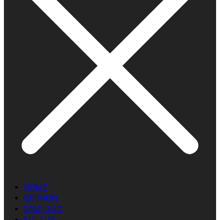
HOME
OPINION
SAMFUND
KULTUR