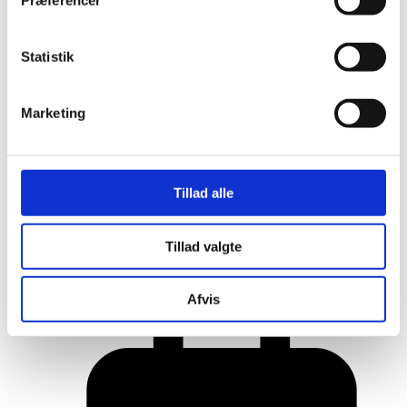
Præferencer
Statistik
Marketing
Tillad alle
Her er alle vinderne fra årets Danish
Tillad valgte
Rainbow Awards
Afvis