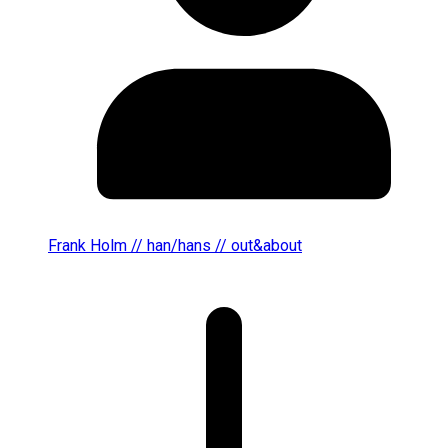
Frank Holm // han/hans // out&about