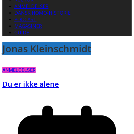
ANMELDELSER
DANSK HOMO-HISTORIE
PODCAST
MAGASINER
GUIDE
Jonas Kleinschmidt
ANMELDELSER
Du er ikke alene