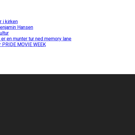
i kirken
Benjamin Hansen
ultur
 er en munter tur ned memory lane
 for PRIDE MOVIE WEEK