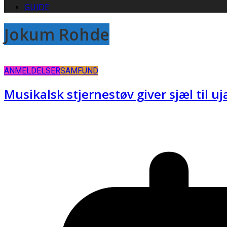
GUIDE
Jokum Rohde
ANMELDELSER
SAMFUND
Musikalsk stjernestøv giver sjæl til 