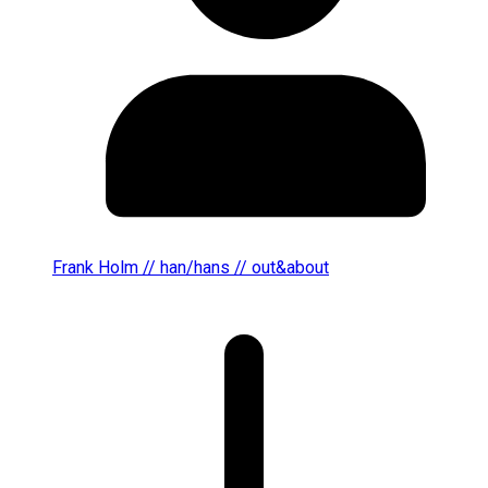
Frank Holm // han/hans // out&about