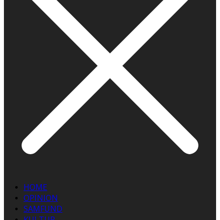
HOME
OPINION
SAMFUND
KULTUR