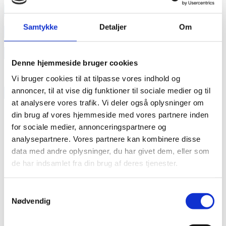
annonce
Samtykke
Detaljer
Om
annonce
Like us
Denne hjemmeside bruger cookies
Vi bruger cookies til at tilpasse vores indhold og
annoncer, til at vise dig funktioner til sociale medier og til
RAINBOW BUSINESS DENMARK
at analysere vores trafik. Vi deler også oplysninger om
din brug af vores hjemmeside med vores partnere inden
for sociale medier, annonceringspartnere og
analysepartnere. Vores partnere kan kombinere disse
data med andre oplysninger, du har givet dem, eller som
de har indsamlet fra din brug af deres tjenester.
Samtykkevalg
Nødvendig