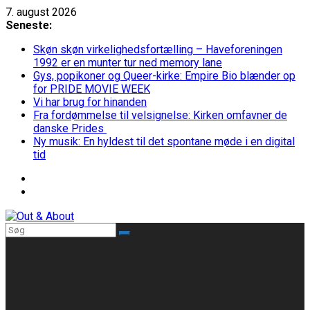
Skip
7. august 2026
to
Seneste:
content
Skøn skøn virkelighedsfortælling – Haveforeningen
1992 er en munter tur ned memory lane
Gys, popikoner og Queer-kirke: Empire Bio blænder op
for PRIDE MOVIE WEEK
Vi har brug for hinanden
Fra fordømmelse til velsignelse: Kirken omfavner de
danske Prides
Ny musik: En hyldest til det spontane møde i en digital
tid