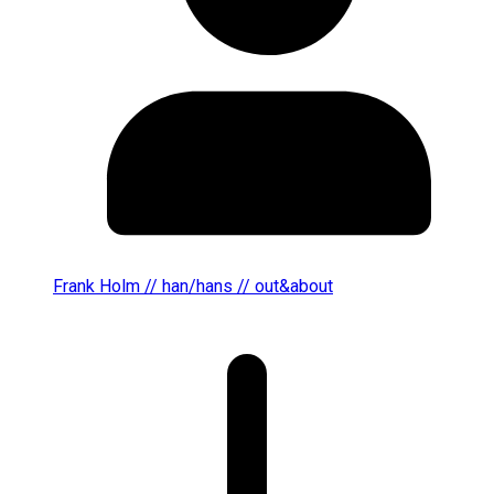
Frank Holm // han/hans // out&about