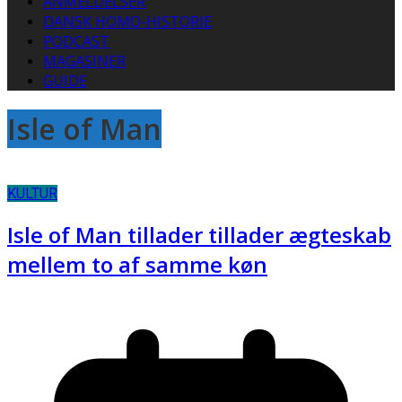
ANMELDELSER
DANSK HOMO-HISTORIE
PODCAST
MAGASINER
GUIDE
Isle of Man
KULTUR
Isle of Man tillader tillader ægteskab
mellem to af samme køn