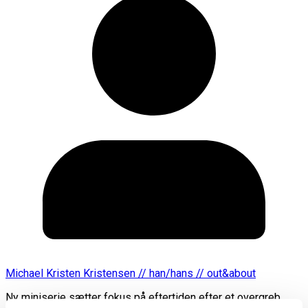
Michael Kristen Kristensen // han/hans // out&about
Ny miniserie sætter fokus på eftertiden efter et overgreb.