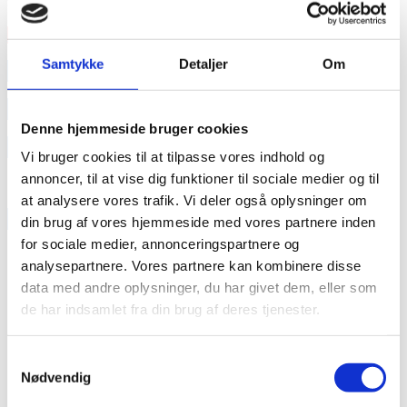
Serien er en del af en ny kampagne fra AIDS- Fondet.
Læs mere
Samtykke
Detaljer
Om
annonce
annonce
Denne hjemmeside bruger cookies
Like us
Vi bruger cookies til at tilpasse vores indhold og
annoncer, til at vise dig funktioner til sociale medier og til
at analysere vores trafik. Vi deler også oplysninger om
RAINBOW BUSINESS DENMARK
din brug af vores hjemmeside med vores partnere inden
for sociale medier, annonceringspartnere og
analysepartnere. Vores partnere kan kombinere disse
data med andre oplysninger, du har givet dem, eller som
de har indsamlet fra din brug af deres tjenester.
Samtykkevalg
Nødvendig