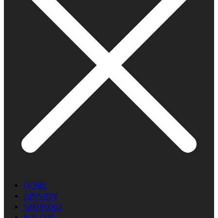
HOME
OPINION
SAMFUND
KULTUR