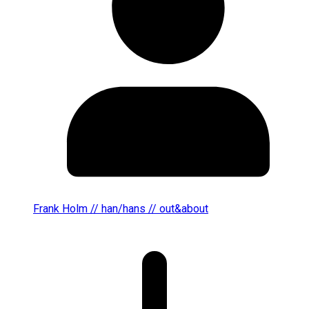
Frank Holm // han/hans // out&about