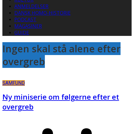
ANMELDELSER
DANSK HOMO-HISTORIE
PODCAST
MAGASINER
GUIDE
Ingen skal stå alene efter
overgreb
SAMFUND
Ny miniserie om følgerne efter et
overgreb