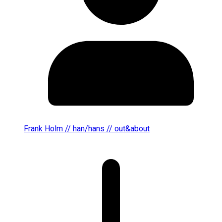
Frank Holm // han/hans // out&about