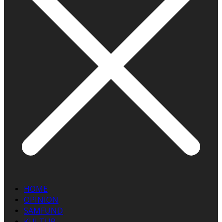
HOME
OPINION
SAMFUND
KULTUR