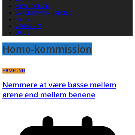
ANMELDELSER
DANSK HOMO-HISTORIE
PODCAST
MAGASINER
GUIDE
Homo-kommission
SAMFUND
Nemmere at være bøsse mellem
ørene end mellem benene