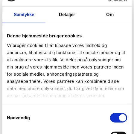
annonce
Samtykke
Detaljer
Om
annonce
Like us
Denne hjemmeside bruger cookies
Vi bruger cookies til at tilpasse vores indhold og
annoncer, til at vise dig funktioner til sociale medier og til
RAINBOW BUSINESS DENMARK
at analysere vores trafik. Vi deler også oplysninger om
din brug af vores hjemmeside med vores partnere inden
for sociale medier, annonceringspartnere og
analysepartnere. Vores partnere kan kombinere disse
data med andre oplysninger, du har givet dem, eller som
de har indsamlet fra din brug af deres tjenester.
Samtykkevalg
Nødvendig