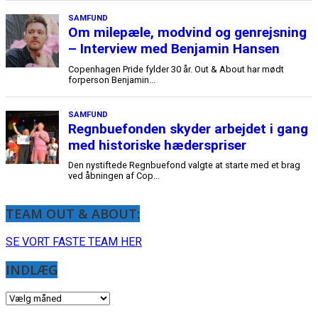
SAMFUND
Om milepæle, modvind og genrejsning
– Interview med Benjamin Hansen
Copenhagen Pride fylder 30 år. Out & About har mødt
forperson Benjamin...
SAMFUND
Regnbuefonden skyder arbejdet i gang
med historiske hæderspriser
Den nystiftede Regnbuefond valgte at starte med et brag
ved åbningen af Cop...
TEAM OUT & ABOUT:
SE VORT FASTE TEAM HER
INDLÆG
INDLÆG