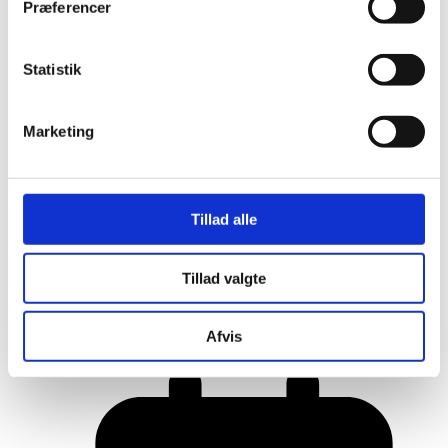
Præferencer
Statistik
Marketing
Tillad alle
Her er alle vinderne fra årets Danish
Tillad valgte
Rainbow Awards
Afvis