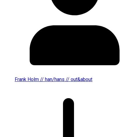
Frank Holm // han/hans // out&about