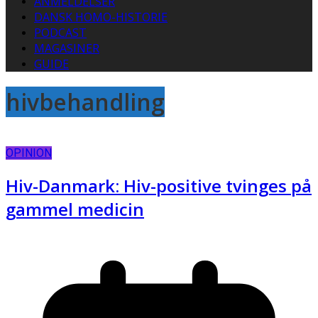
ANMELDELSER
DANSK HOMO-HISTORIE
PODCAST
MAGASINER
GUIDE
hivbehandling
OPINION
Hiv-Danmark: Hiv-positive tvinges på
gammel medicin