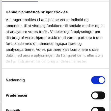
SAMFUND
Fra fordømmelse til velsignelse: Kirken
Denne hjemmeside bruger cookies
omfavner de danske Prides
Vi bruger cookies til at tilpasse vores indhold og
Historisk set har forholdet mellem kirken og LGBT+ miljøet
annoncer, til at vise dig funktioner til sociale medier og til
været præget af...
at analysere vores trafik. Vi deler også oplysninger om
din brug af vores hjemmeside med vores partnere inden
KULTUR
for sociale medier, annonceringspartnere og
Efter flere år i skuffen: Nu udgiver
Scarsis endelig Copenhagen Pride-
analysepartnere. Vores partnere kan kombinere disse
hymne
data med andre oplysninger, du har givet dem, eller som
Efter flere år i skuffen udgiver poptrioen Scarsis endelig
de har indsamlet fra din brug af deres tjenester.
singlen ”LOVE”...
S
Nødvendig
a
m
t
Præferencer
y
k
k
Statistik