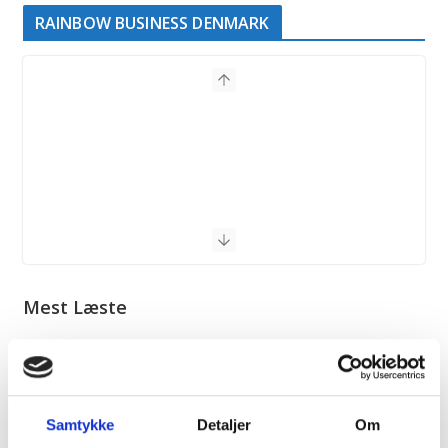
RAINBOW BUSINESS DENMARK
Mest Læste
SAMFUND
Synlighed blev svaret, da Hamborg gik til
Pride
En uge efter angrebet ved Pride i Berlin var der markant flere
Samtykke
Detaljer
Om
betjente på...