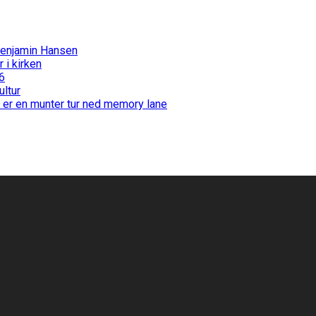
Benjamin Hansen
i kirken
6
ultur
 er en munter tur ned memory lane