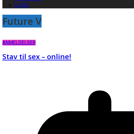
GUIDE
Future V
ANMELDELSER
Stav til sex – online!