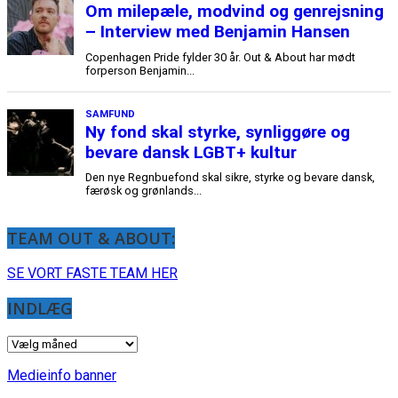
Om milepæle, modvind og genrejsning
– Interview med Benjamin Hansen
Copenhagen Pride fylder 30 år. Out & About har mødt
forperson Benjamin...
SAMFUND
Ny fond skal styrke, synliggøre og
bevare dansk LGBT+ kultur
Den nye Regnbuefond skal sikre, styrke og bevare dansk,
færøsk og grønlands...
TEAM OUT & ABOUT:
SE VORT FASTE TEAM HER
INDLÆG
INDLÆG
Medieinfo banner