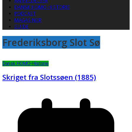
ANMELDELSER
DANSK HOMO-HISTORIE
PODCAST
MAGASINER
GUIDE
Frederiksborg Slot Sø
Dansk HOMO-Historie
Skriget fra Slotssøen (1885)