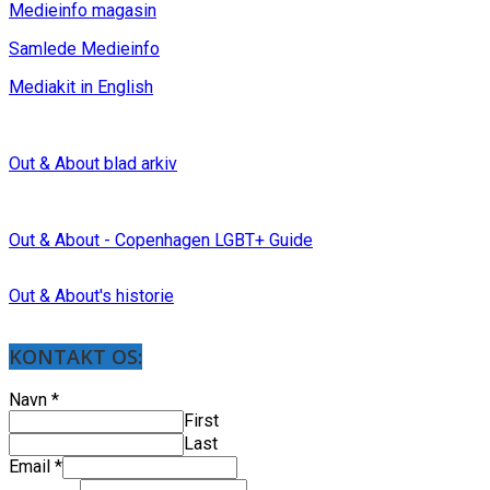
Medieinfo magasin
Samlede Medieinfo
Mediakit in English
Out & About blad arkiv
Out & About - Copenhagen LGBT+ Guide
Out & About's historie
KONTAKT OS:
Navn
*
First
Last
Email
*