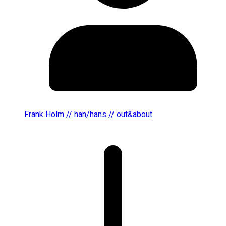
Frank Holm // han/hans // out&about