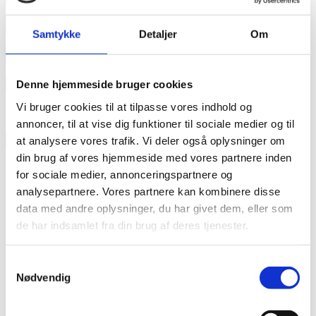
annonce
Samtykke
Detaljer
Om
annonce
Like us
Denne hjemmeside bruger cookies
Vi bruger cookies til at tilpasse vores indhold og
annoncer, til at vise dig funktioner til sociale medier og til
RAINBOW BUSINESS DENMARK
at analysere vores trafik. Vi deler også oplysninger om
din brug af vores hjemmeside med vores partnere inden
for sociale medier, annonceringspartnere og
analysepartnere. Vores partnere kan kombinere disse
data med andre oplysninger, du har givet dem, eller som
de har indsamlet fra din brug af deres tjenester.
Samtykkevalg
Nødvendig