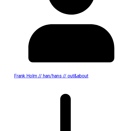
Frank Holm // han/hans // out&about