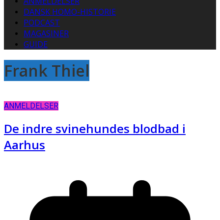
ANMELDELSER
DANSK HOMO-HISTORIE
PODCAST
MAGASINER
GUIDE
Frank Thiel
ANMELDELSER
De indre svinehundes blodbad i
Aarhus