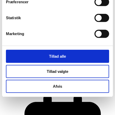
Præferencer
Statistik
Marketing
Tillad alle
Her er alle vinderne fra årets Danish
Tillad valgte
Rainbow Awards
Afvis