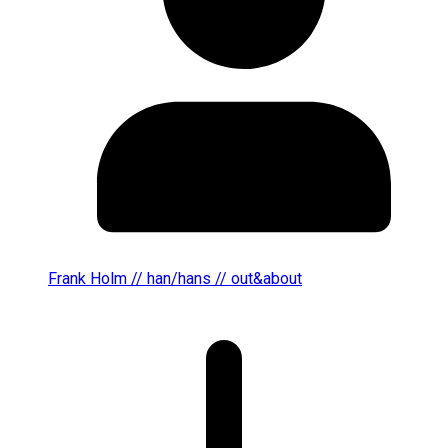
Frank Holm // han/hans // out&about