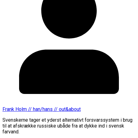
Frank Holm // han/hans // out&about
Svenskerne tager et yderst alternativt forsvarssystem i brug
til at afskrække russiske ubåde fra at dykke ind i svensk
farvand.