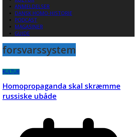
ANMELDELSER
DANSK HOMO-HISTORIE
PODCAST
MAGASINER
GUIDE
forsvarssystem
KULTUR
Homopropaganda skal skræmme
russiske ubåde