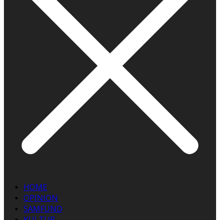
HOME
OPINION
SAMFUND
KULTUR