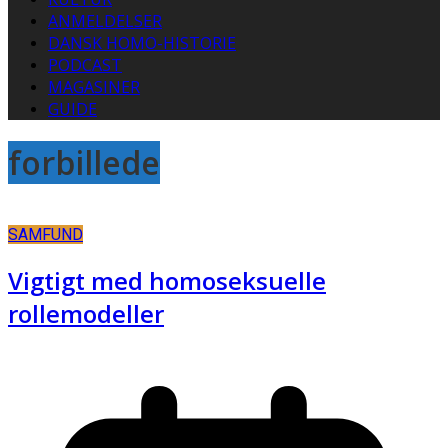
ANMELDELSER
DANSK HOMO-HISTORIE
PODCAST
MAGASINER
GUIDE
forbillede
SAMFUND
Vigtigt med homoseksuelle
rollemodeller