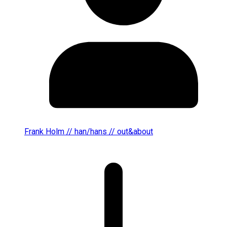
Frank Holm // han/hans // out&about