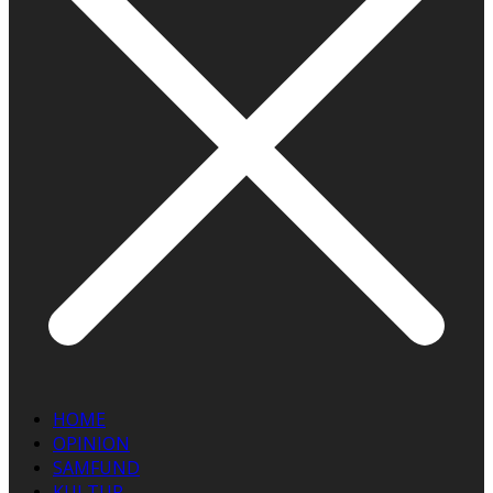
HOME
OPINION
SAMFUND
KULTUR