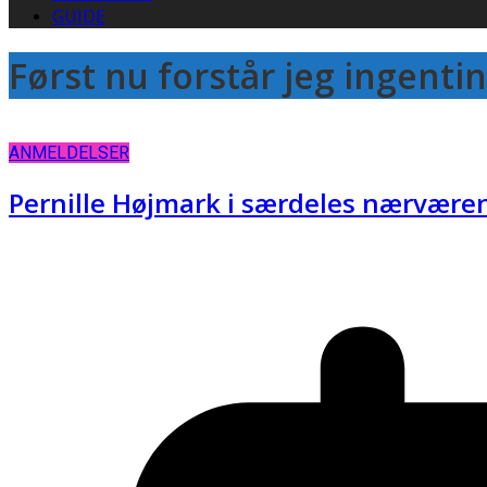
GUIDE
Først nu forstår jeg ingenti
ANMELDELSER
Pernille Højmark i særdeles nærvære