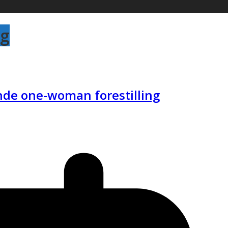
ng
nde one-woman forestilling