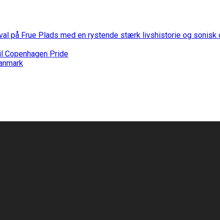
stival på Frue Plads med en rystende stærk livshistorie og sonis
til Copenhagen Pride
Danmark