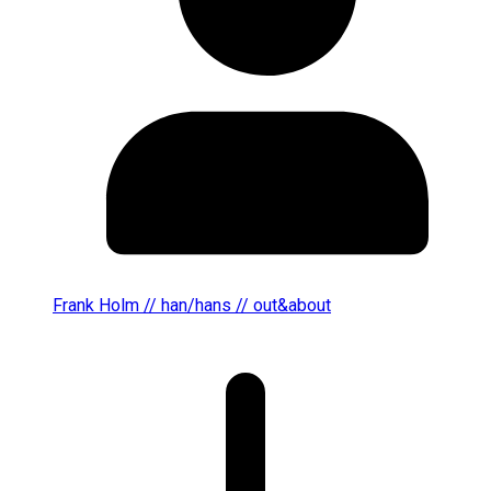
Frank Holm // han/hans // out&about