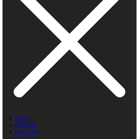
HOME
OPINION
SAMFUND
KULTUR