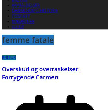
ANMELDELSER
DANSK HOMO-HISTORIE
PODCAST
MAGASINER
GUIDE
femme fatale
KULTUR
Overskud og overraskelser:
Forrygende Carmen