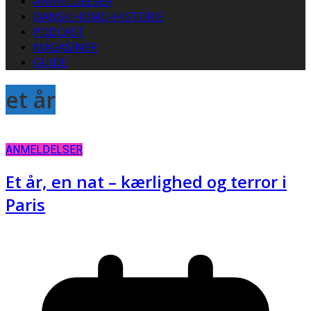
ANMELDELSER
DANSK HOMO-HISTORIE
PODCAST
MAGASINER
GUIDE
et år
ANMELDELSER
Et år, en nat – kærlighed og terror i
Paris