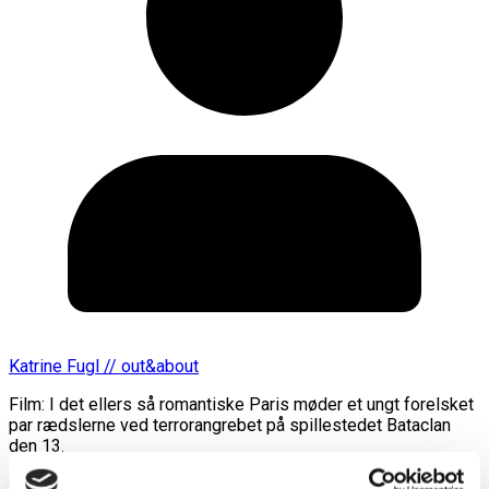
Katrine Fugl // out&about
Film: I det ellers så romantiske Paris møder et ungt forelsket
par rædslerne ved terrorangrebet på spillestedet Bataclan
den 13.
Læs mere