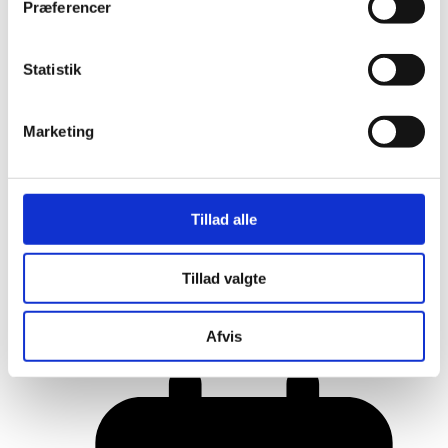
Præferencer
Statistik
Marketing
Tillad alle
Her er alle vinderne fra årets Danish
Tillad valgte
Rainbow Awards
Afvis