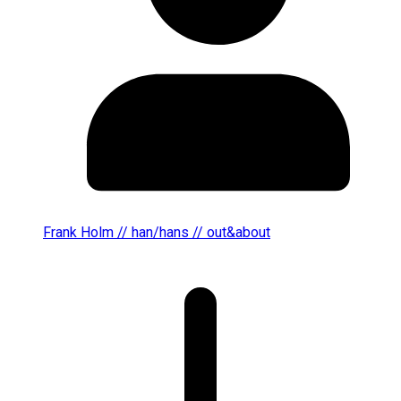
Frank Holm // han/hans // out&about