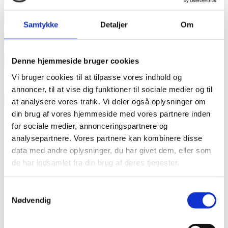
annonce
Samtykke
Detaljer
Om
annonce
Like us
Denne hjemmeside bruger cookies
Vi bruger cookies til at tilpasse vores indhold og
annoncer, til at vise dig funktioner til sociale medier og til
RAINBOW BUSINESS DENMARK
at analysere vores trafik. Vi deler også oplysninger om
din brug af vores hjemmeside med vores partnere inden
for sociale medier, annonceringspartnere og
analysepartnere. Vores partnere kan kombinere disse
data med andre oplysninger, du har givet dem, eller som
de har indsamlet fra din brug af deres tjenester.
Samtykkevalg
Nødvendig