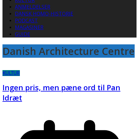
KULTUR
ANMELDELSER
DANSK HOMO-HISTORIE
PODCAST
MAGASINER
GUIDE
Danish Architecture Centre
KULTUR
Ingen pris, men pæne ord til Pan
Idræt