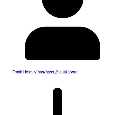
Frank Holm // han/hans // out&about