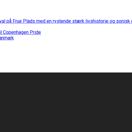
stival på Frue Plads med en rystende stærk livshistorie og sonis
til Copenhagen Pride
Danmark