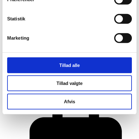
Statistik
Marketing
Tillad alle
Her er alle vinderne fra årets Danish
Tillad valgte
Rainbow Awards
Afvis