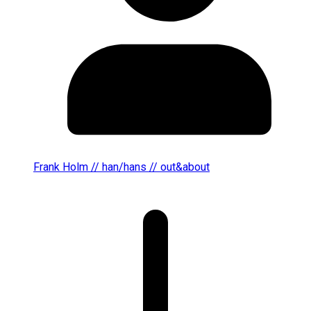
Frank Holm // han/hans // out&about