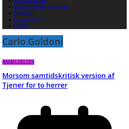
ANMELDELSER
DANSK HOMO-HISTORIE
PODCAST
MAGASINER
GUIDE
Carlo Goldoni
ANMELDELSER
Morsom samtidskritisk version af
Tjener for to herrer