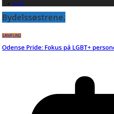
GUIDE
Bydelssøstrene.
SAMFUND
Odense Pride: Fokus på LGBT+ perso