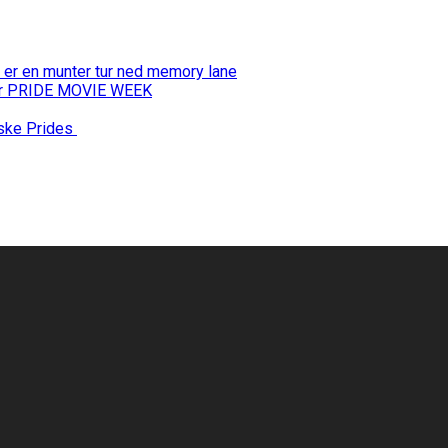
 er en munter tur ned memory lane
 for PRIDE MOVIE WEEK
nske Prides