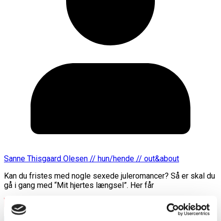
Sanne Thisgaard Olesen // hun/hende // out&about
Kan du fristes med nogle sexede juleromancer? Så er skal du
gå i gang med “Mit hjertes længsel”. Her får
Læs mere