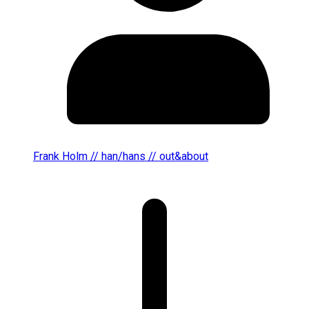
Frank Holm // han/hans // out&about