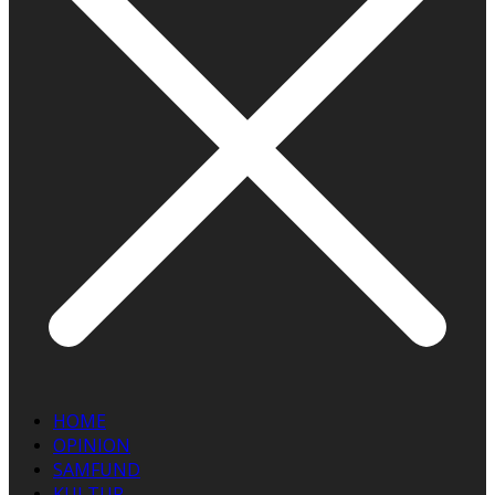
HOME
OPINION
SAMFUND
KULTUR