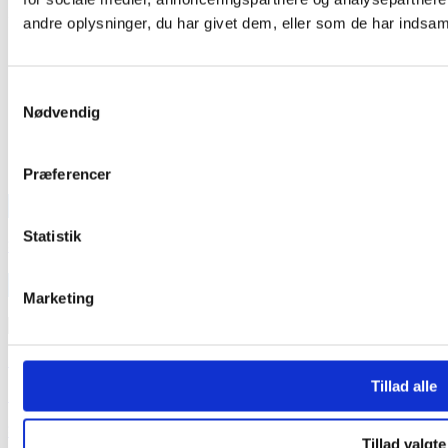
andre oplysninger, du har givet dem, eller som de har indsamle
KULTUR
Efter flere år i skuffen: Nu udgiver
Scarsis endelig Copenhagen Pride-
Samtykkevalg
hymne
Nødvendig
Efter flere år i skuffen udgiver poptrioen Scarsis endelig
singlen ”LOVE”...
Præferencer
TEAM OUT & ABOUT:
Statistik
SE VORT FASTE TEAM HER
INDLÆG
Marketing
INDLÆG
Medieinfo banner
Tillad alle
Medieinfo magasin
Samlede Medieinfo
Tillad valgte