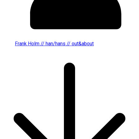
Frank Holm // han/hans // out&about