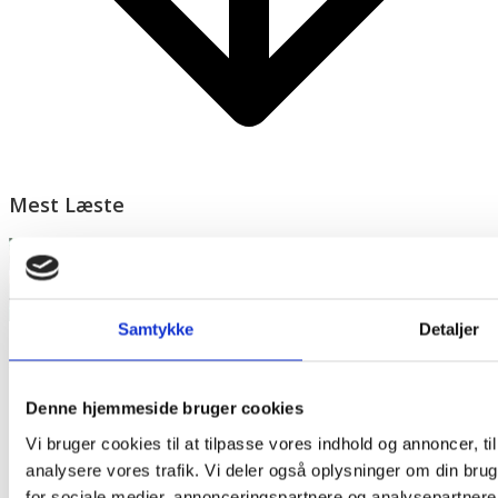
Mest Læste
SAMFUND
Fra fordømmelse til velsignelse: Kirken
omfavner de danske Prides
Historisk set har forholdet mellem kirken og LGBT+ miljøet
Samtykke
Detaljer
været præget af...
SAMFUND
Denne hjemmeside bruger cookies
Synlighed blev svaret, da Hamborg gik
til Pride
Vi bruger cookies til at tilpasse vores indhold og annoncer, til 
analysere vores trafik. Vi deler også oplysninger om din br
En uge efter angrebet ved Pride i Berlin var der markant flere
betjente på...
for sociale medier, annonceringspartnere og analysepartner