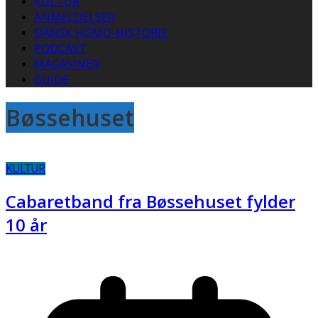
KULTUR
ANMELDELSER
DANSK HOMO-HISTORIE
PODCAST
MAGASINER
GUIDE
Bøssehuset
KULTUR
Cabaretband fra Bøssehuset fylder
10 år