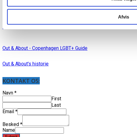
Mediakit in English
Afvis
Out & About blad arkiv
Out & About - Copenhagen LGBT+ Guide
Out & About's historie
KONTAKT OS:
Navn
*
First
Last
Email
*
Besked
*
Name
Submit