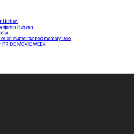
i kirken
Benjamin Hansen
ultur
 er en munter tur ned memory lane
 for PRIDE MOVIE WEEK