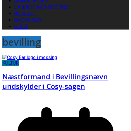
ANMELDELSER
DANSK HOMO-HISTORIE
PODCAST
MAGASINER
GUIDE
bevilling
KULTUR
Næstformand i Bevillingsnævn
undskylder i Cosy-sagen