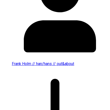
Frank Holm // han/hans // out&about