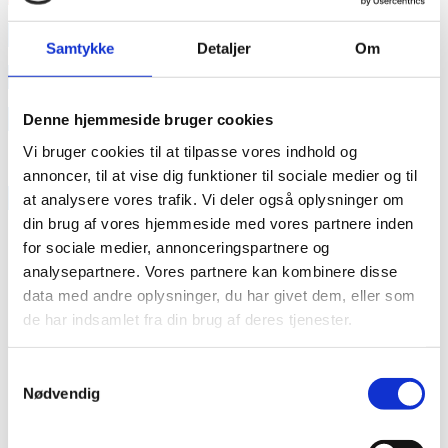
annonce
Samtykke
Detaljer
Om
annonce
Like us
Denne hjemmeside bruger cookies
Vi bruger cookies til at tilpasse vores indhold og
annoncer, til at vise dig funktioner til sociale medier og til
RAINBOW BUSINESS DENMARK
at analysere vores trafik. Vi deler også oplysninger om
din brug af vores hjemmeside med vores partnere inden
for sociale medier, annonceringspartnere og
analysepartnere. Vores partnere kan kombinere disse
data med andre oplysninger, du har givet dem, eller som
de har indsamlet fra din brug af deres tjenester.
Samtykkevalg
Nødvendig