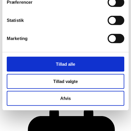
Præferencer
Statistik
Marketing
Tillad alle
Her er alle vinderne fra årets Danish
Tillad valgte
Rainbow Awards
Afvis