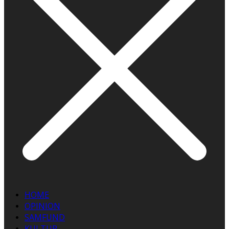
HOME
OPINION
SAMFUND
KULTUR