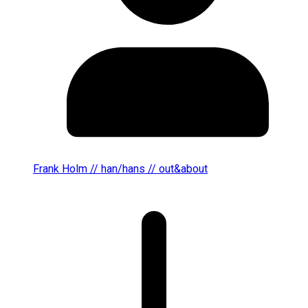
Frank Holm // han/hans // out&about