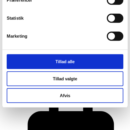
Præferencer
Statistik
Marketing
Tillad alle
Her er alle vinderne fra årets Danish
Tillad valgte
Rainbow Awards
Afvis