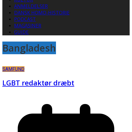
ANMELDELSER
DANSK HOMO-HISTORIE
PODCAST
MAGASINER
GUIDE
Bangladesh
SAMFUND
LGBT redaktør dræbt