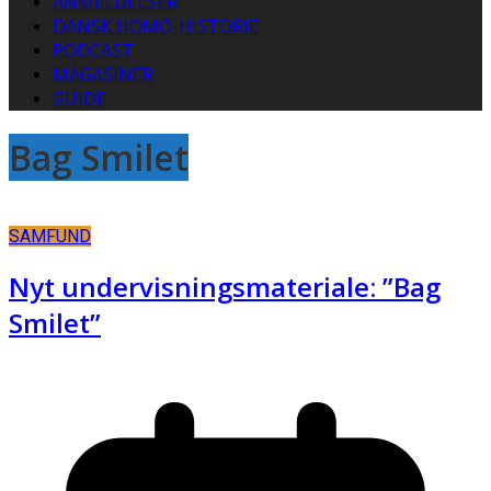
ANMELDELSER
DANSK HOMO-HISTORIE
PODCAST
MAGASINER
GUIDE
Bag Smilet
SAMFUND
Nyt undervisningsmateriale: ”Bag
Smilet”