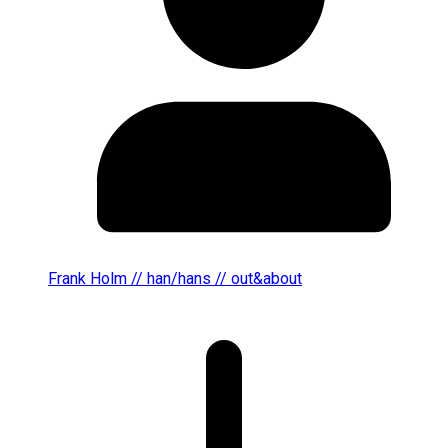
Frank Holm // han/hans // out&about