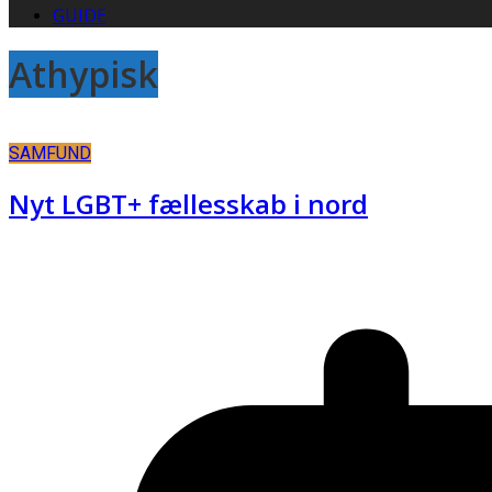
GUIDE
Athypisk
SAMFUND
Nyt LGBT+ fællesskab i nord