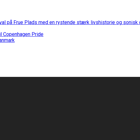
stival på Frue Plads med en rystende stærk livshistorie og sonis
til Copenhagen Pride
Danmark