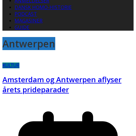
ANMELDELSER
DANSK HOMO-HISTORIE
PODCAST
MAGASINER
GUIDE
Antwerpen
KULTUR
Amsterdam og Antwerpen aflyser
årets prideparader