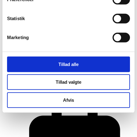
Statistik
Marketing
Tillad alle
Her er alle vinderne fra årets Danish
Tillad valgte
Rainbow Awards
Afvis