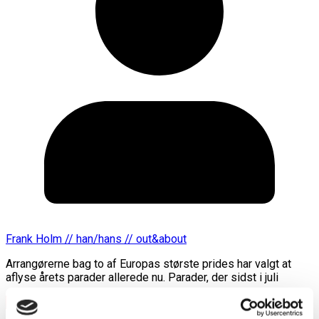
Frank Holm // han/hans // out&about
Arrangørerne bag to af Europas største prides har valgt at
aflyse årets parader allerede nu. Parader, der sidst i juli
Læs mere