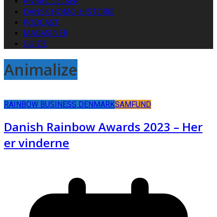
ANMELDELSER
DANSK HOMO-HISTORIE
PODCAST
MAGASINER
GUIDE
Animalize
RAINBOW BUSINESS DENMARK
SAMFUND
Danish Rainbow Awards 2023 – Her
er vinderne