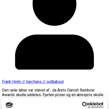
Frank Holm // han/hans // out&about
Den røde løber var støvet af , da årets Danish Rainbow
Awards skulle uddeles. Fjorten priser og en ærespris skulle
Læs mere