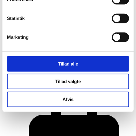
Statistik
Marketing
Tillad alle
Her er alle vinderne fra årets Danish
Tillad valgte
Rainbow Awards
Afvis