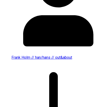
Frank Holm // han/hans // out&about