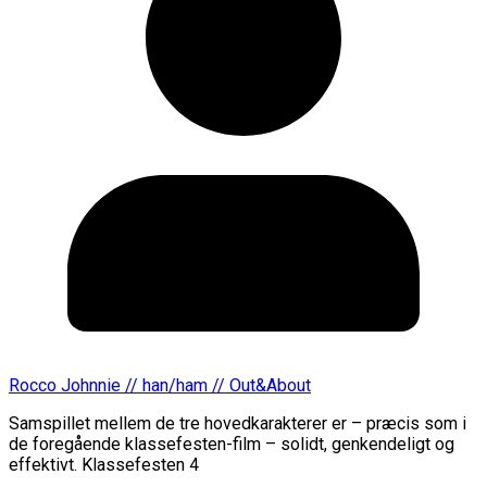
Rocco Johnnie // han/ham // Out&About
Samspillet mellem de tre hovedkarakterer er – præcis som i
de foregående klassefesten-film – solidt, genkendeligt og
effektivt. Klassefesten 4