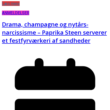
Læs mere
ANMELDELSER
Drama, champagne og nytårs-
narcissisme – Paprika Steen serverer
et festfyrværkeri af sandheder