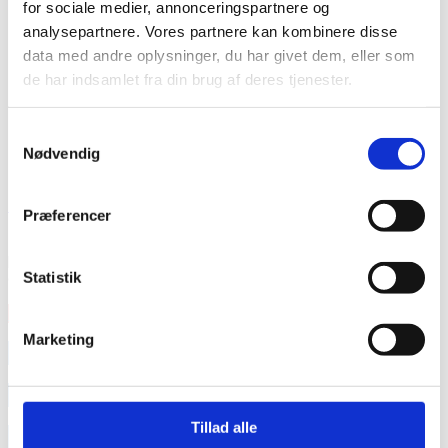
for sociale medier, annonceringspartnere og
analysepartnere. Vores partnere kan kombinere disse
data med andre oplysninger, du har givet dem, eller som
de har indsamlet fra din brug af deres tjenester.
Samtykkevalg
Nødvendig
Rocco Johnnie // han/ham // Out&About
Præferencer
Hvis du nogensinde har siddet til en middag, hvor én gæst
pludselig får hele følelsesøkosystemet til at kollapse, så er
du
Statistik
Læs mere
Marketing
annonce
annonce
Tillad alle
Like us