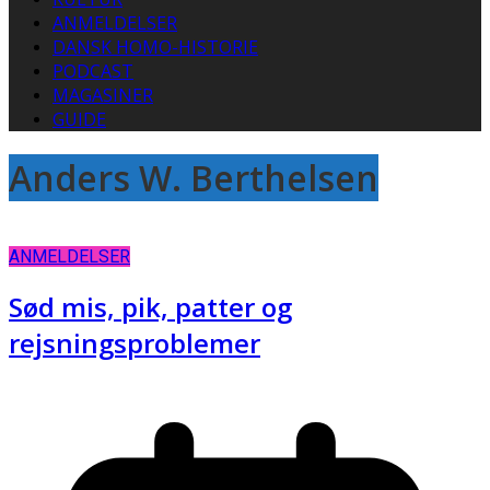
ANMELDELSER
DANSK HOMO-HISTORIE
PODCAST
MAGASINER
GUIDE
Anders W. Berthelsen
ANMELDELSER
Sød mis, pik, patter og
rejsningsproblemer