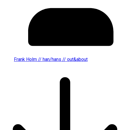
Frank Holm // han/hans // out&about