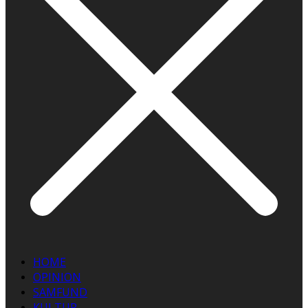
HOME
OPINION
SAMFUND
KULTUR