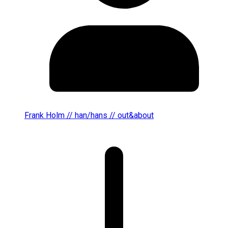
Frank Holm // han/hans // out&about