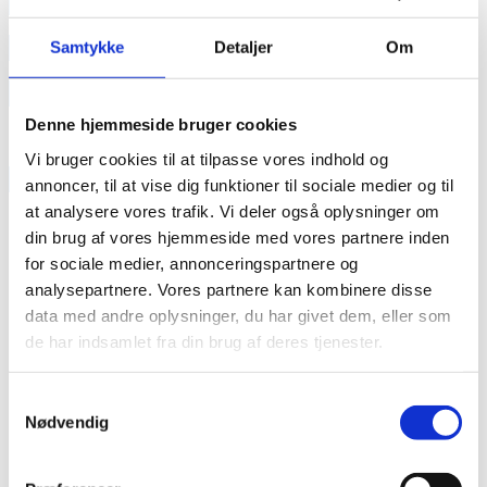
annonce
annonce
Samtykke
Detaljer
Om
Like us
Denne hjemmeside bruger cookies
Vi bruger cookies til at tilpasse vores indhold og
RAINBOW BUSINESS DENMARK
annoncer, til at vise dig funktioner til sociale medier og til
at analysere vores trafik. Vi deler også oplysninger om
din brug af vores hjemmeside med vores partnere inden
for sociale medier, annonceringspartnere og
analysepartnere. Vores partnere kan kombinere disse
data med andre oplysninger, du har givet dem, eller som
de har indsamlet fra din brug af deres tjenester.
Samtykkevalg
Nødvendig