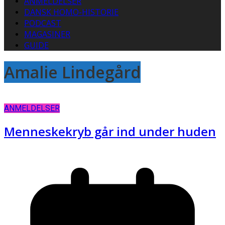
ANMELDELSER
DANSK HOMO-HISTORIE
PODCAST
MAGASINER
GUIDE
Amalie Lindegård
ANMELDELSER
Menneskekryb går ind under huden