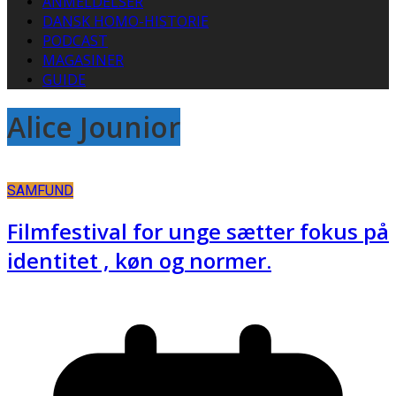
ANMELDELSER
DANSK HOMO-HISTORIE
PODCAST
MAGASINER
GUIDE
Alice Jounior
SAMFUND
Filmfestival for unge sætter fokus på
identitet , køn og normer.