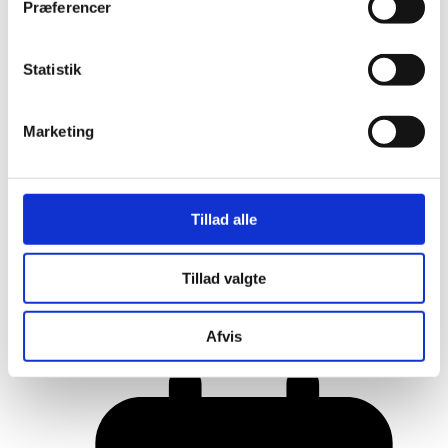
Præferencer
Statistik
Marketing
Tillad alle
Her er alle vinderne fra årets Danish
Tillad valgte
Rainbow Awards
Afvis