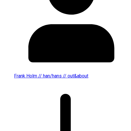
Frank Holm // han/hans // out&about