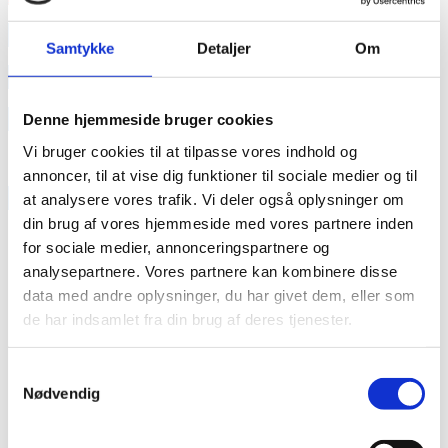
annonce
Samtykke
Detaljer
Om
annonce
Like us
Denne hjemmeside bruger cookies
Vi bruger cookies til at tilpasse vores indhold og
annoncer, til at vise dig funktioner til sociale medier og til
RAINBOW BUSINESS DENMARK
at analysere vores trafik. Vi deler også oplysninger om
din brug af vores hjemmeside med vores partnere inden
for sociale medier, annonceringspartnere og
analysepartnere. Vores partnere kan kombinere disse
data med andre oplysninger, du har givet dem, eller som
de har indsamlet fra din brug af deres tjenester.
Samtykkevalg
Nødvendig