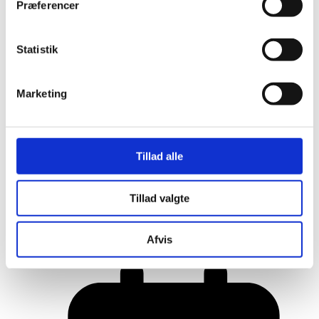
Præferencer
Statistik
Marketing
Tillad alle
Her er alle vinderne fra årets Danish
Tillad valgte
Rainbow Awards
Afvis