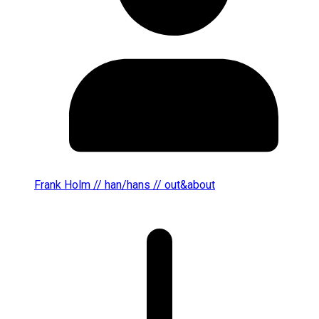
Frank Holm // han/hans // out&about