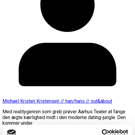
Michael Kristen Kristensen // han/hans // out&about
Med realitygenren som greb prøver Aarhus Teater at fange
den ægte kærlighed midt i den moderne dating-jungle. Den
kommer under
Læs mere