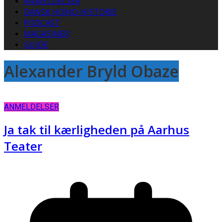
ANMELDELSER
DANSK HOMO-HISTORIE
PODCAST
MAGASINER
GUIDE
Alexander Bryld Obaze
ANMELDELSER
Ja tak til kærligheden på Aarhus
Teater