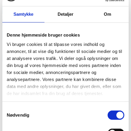
annonce
Samtykke
Detaljer
Om
annonce
Like us
Denne hjemmeside bruger cookies
Vi bruger cookies til at tilpasse vores indhold og
annoncer, til at vise dig funktioner til sociale medier og til
RAINBOW BUSINESS DENMARK
at analysere vores trafik. Vi deler også oplysninger om
din brug af vores hjemmeside med vores partnere inden
for sociale medier, annonceringspartnere og
analysepartnere. Vores partnere kan kombinere disse
data med andre oplysninger, du har givet dem, eller som
de har indsamlet fra din brug af deres tjenester.
Samtykkevalg
Nødvendig