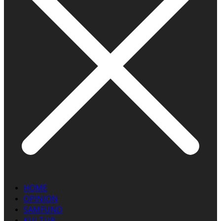
HOME
OPINION
SAMFUND
KULTUR