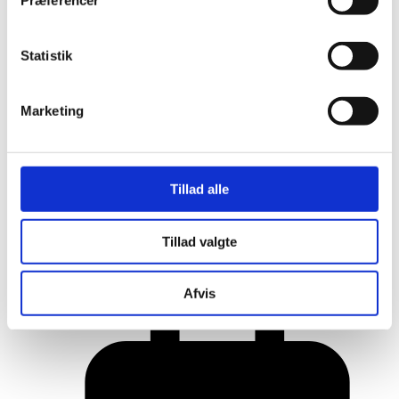
Præferencer
Statistik
Marketing
Tillad alle
Her er alle vinderne fra årets Danish
Tillad valgte
Rainbow Awards
Afvis