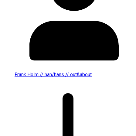
Frank Holm // han/hans // out&about