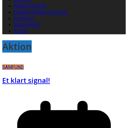
ANMELDELSER
DANSK HOMO-HISTORIE
PODCAST
MAGASINER
GUIDE
Aktion
SAMFUND
Et klart signal!