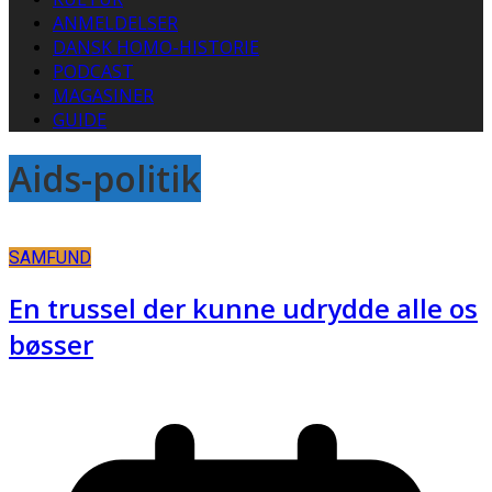
ANMELDELSER
DANSK HOMO-HISTORIE
PODCAST
MAGASINER
GUIDE
Aids-politik
SAMFUND
En trussel der kunne udrydde alle os
bøsser