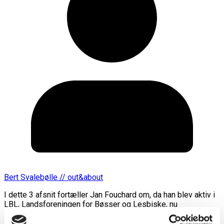
Bert Svalebølle // out&about
I dette 3 afsnit fortæller Jan Fouchard om, da han blev aktiv i
LBL, Landsforeningen for Bøsser og Lesbiske, nu
Læs mere