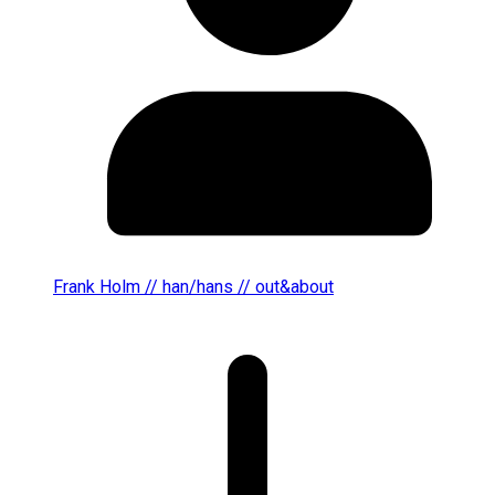
Frank Holm // han/hans // out&about