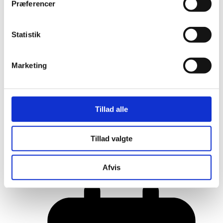
Præferencer
Statistik
Marketing
Tillad alle
Her er alle vinderne fra årets Danish
Tillad valgte
Rainbow Awards
Afvis