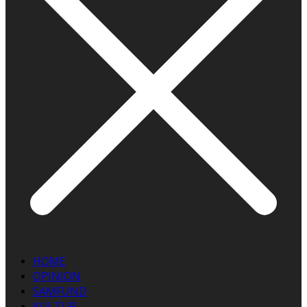
HOME
OPINION
SAMFUND
KULTUR