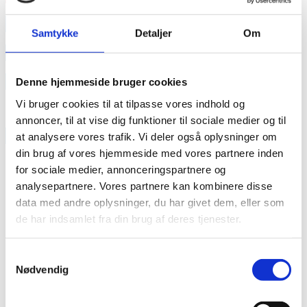
annonce
Samtykke
Detaljer
Om
annonce
Like us
Denne hjemmeside bruger cookies
Vi bruger cookies til at tilpasse vores indhold og
annoncer, til at vise dig funktioner til sociale medier og til
RAINBOW BUSINESS DENMARK
at analysere vores trafik. Vi deler også oplysninger om
din brug af vores hjemmeside med vores partnere inden
for sociale medier, annonceringspartnere og
analysepartnere. Vores partnere kan kombinere disse
data med andre oplysninger, du har givet dem, eller som
de har indsamlet fra din brug af deres tjenester.
Samtykkevalg
Nødvendig