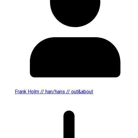
Frank Holm // han/hans // out&about