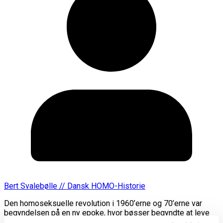
Bert Svalebølle // Dansk HOMO-Historie
Den homoseksuelle revolution i 1960’erne og 70’erne var
begyndelsen på en ny epoke, hvor bøsser begyndte at leve
mere åbent