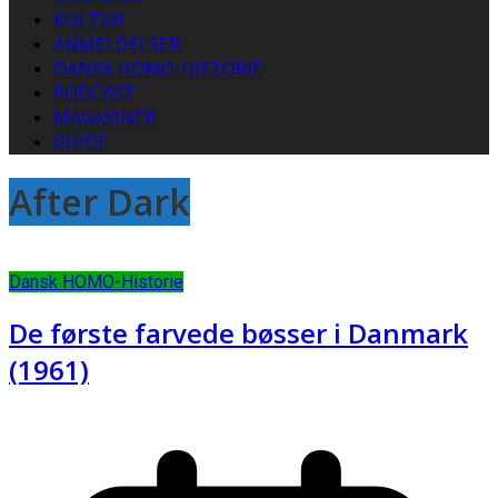
KULTUR
ANMELDELSER
DANSK HOMO-HISTORIE
PODCAST
MAGASINER
GUIDE
After Dark
Dansk HOMO-Historie
De første farvede bøsser i Danmark
(1961)