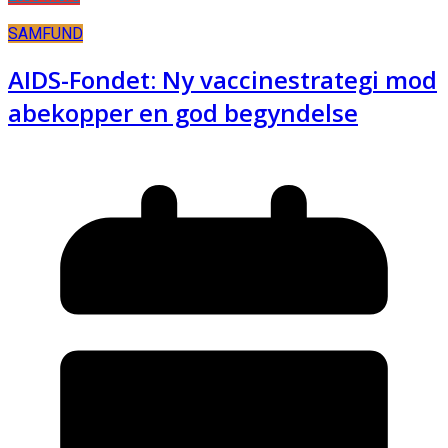
SAMFUND
AIDS-Fondet: Ny vaccinestrategi mod
abekopper en god begyndelse