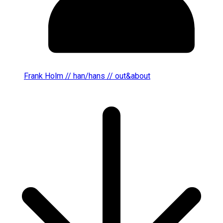
Frank Holm // han/hans // out&about