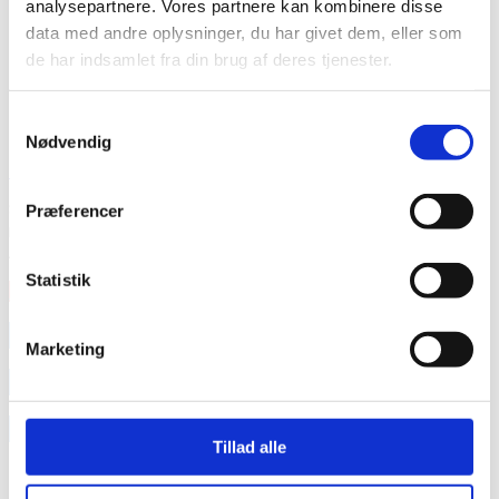
analysepartnere. Vores partnere kan kombinere disse
data med andre oplysninger, du har givet dem, eller som
de har indsamlet fra din brug af deres tjenester.
Samtykkevalg
Nødvendig
Bert Svalebølle // out&about
Sundhedsstyrelsen melder endelig ud med en ny strategi
Præferencer
mod abekopper, så de mest udsatte kan blive vaccineret og
AIDS-Fondet står
Statistik
Læs mere
annonce
Marketing
annonce
Like us
Tillad alle