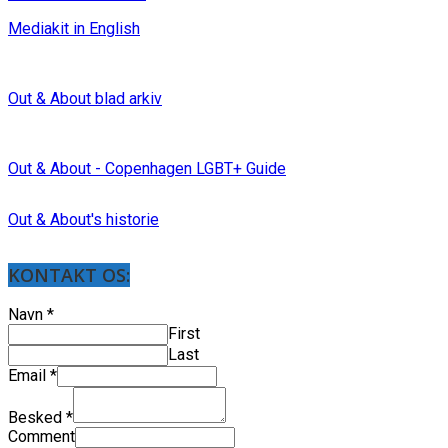
Mediakit in English
Out & About blad arkiv
Out & About - Copenhagen LGBT+ Guide
Out & About's historie
KONTAKT OS:
Navn
*
First
Last
Email
*
Besked
*
Comment