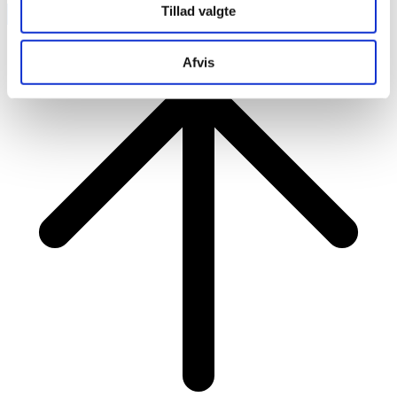
Tillad valgte
RAINBOW BUSINESS DENMARK
Afvis