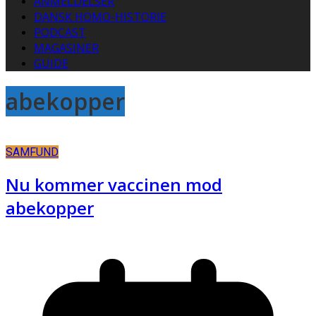
ANMELDELSER
DANSK HOMO-HISTORIE
PODCAST
MAGASINER
GUIDE
abekopper
SAMFUND
Nu kommer vaccinen mod
abekopper