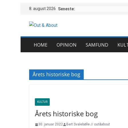
Skip
8. august 2026
Seneste:
to
content
HOME
OPINION
SAMFUND
KUL
Årets historiske bog
KULTUR
Årets historiske bog
30. januar 2022
Bert Svalebølle // out&about