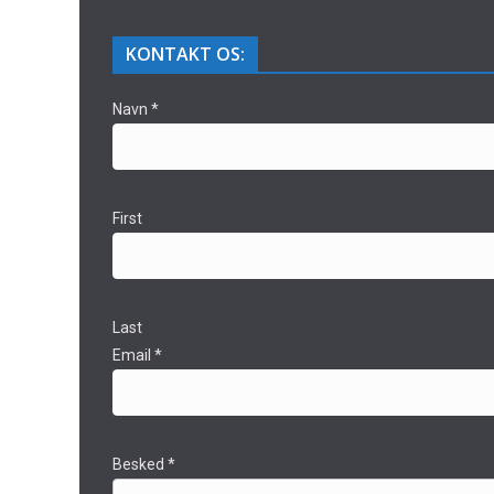
KONTAKT OS:
Navn
*
First
Last
Email
*
Besked
*