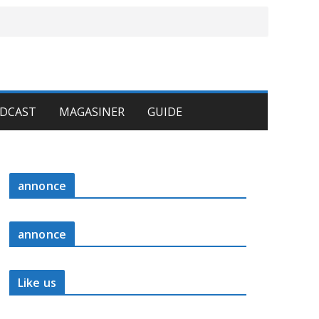
DCAST
MAGASINER
GUIDE
annonce
annonce
Like us