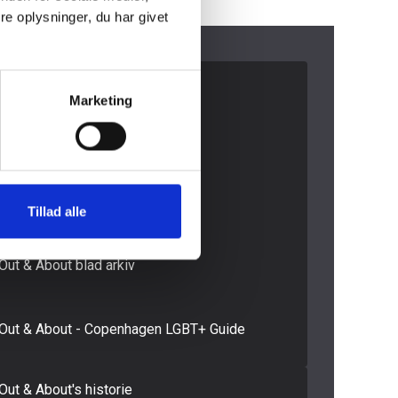
e oplysninger, du har givet
Medieinfo banner
Marketing
Medieinfo magasin
Samlede Medieinfo
Mediakit in English
Tillad alle
Out & About blad arkiv
Out & About - Copenhagen LGBT+ Guide
Out & About's historie