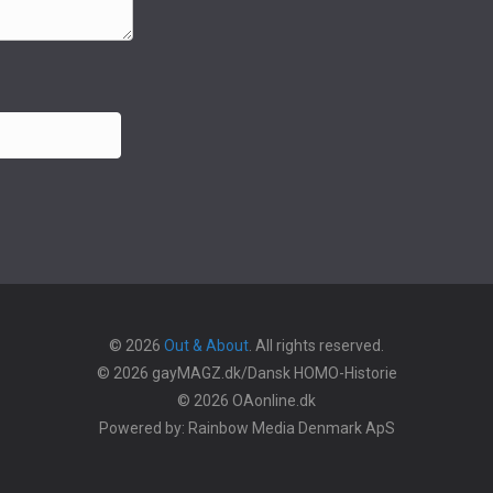
© 2026
Out & About
. All rights reserved.
© 2026 gayMAGZ.dk/Dansk HOMO-Historie
© 2026 OAonline.dk
Powered by: Rainbow Media Denmark ApS