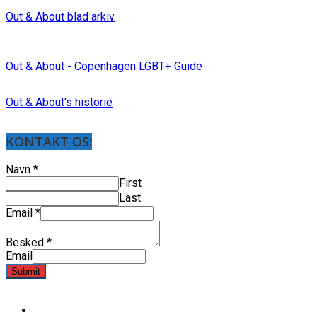
Out & About blad arkiv
Out & About - Copenhagen LGBT+ Guide
Out & About's historie
KONTAKT OS:
Navn
*
First
Last
Email
*
Besked
*
Email
Submit