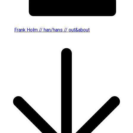
Frank Holm // han/hans // out&about