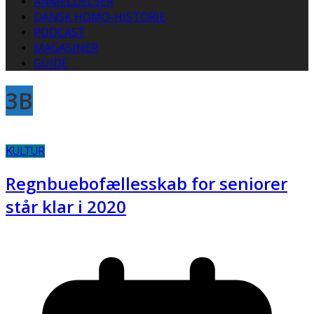
ANMELDELSER
DANSK HOMO-HISTORIE
PODCAST
MAGASINER
GUIDE
3B
KULTUR
Regnbuebofællesskab for seniorer
står klar i 2020