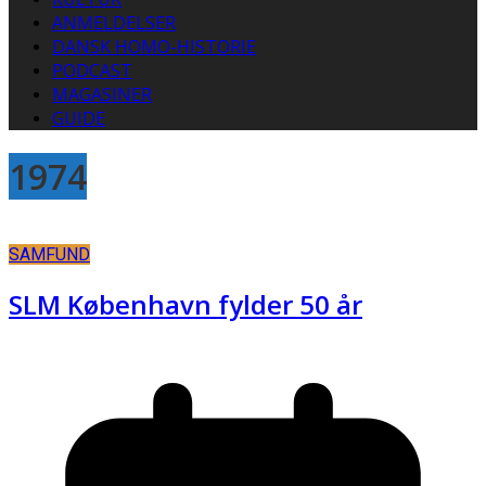
ANMELDELSER
DANSK HOMO-HISTORIE
PODCAST
MAGASINER
GUIDE
1974
SAMFUND
SLM København fylder 50 år