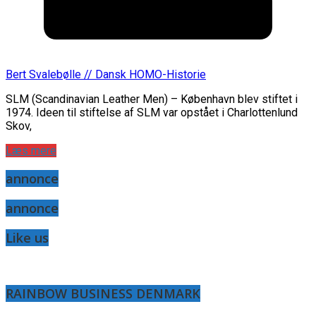
Bert Svalebølle // Dansk HOMO-Historie
SLM (Scandinavian Leather Men) – København blev stiftet i
1974. Ideen til stiftelse af SLM var opstået i Charlottenlund
Skov,
Læs mere
annonce
annonce
Like us
RAINBOW BUSINESS DENMARK