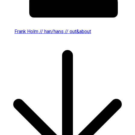
Frank Holm // han/hans // out&about