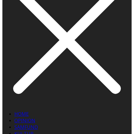
HOME
OPINION
SAMFUND
KULTUR