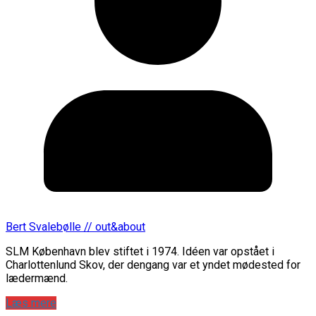
Bert Svalebølle // out&about
SLM København blev stiftet i 1974. Idéen var opstået i
Charlottenlund Skov, der dengang var et yndet mødested for
lædermænd.
Læs mere