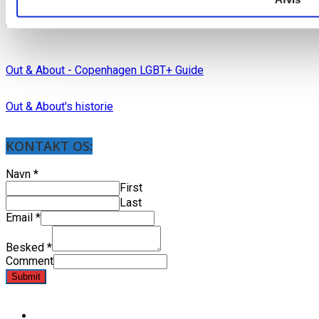
Out & About blad arkiv
Out & About - Copenhagen LGBT+ Guide
Out & About's historie
KONTAKT OS:
Navn
*
First
Last
Email
*
Besked
*
Comment
Submit